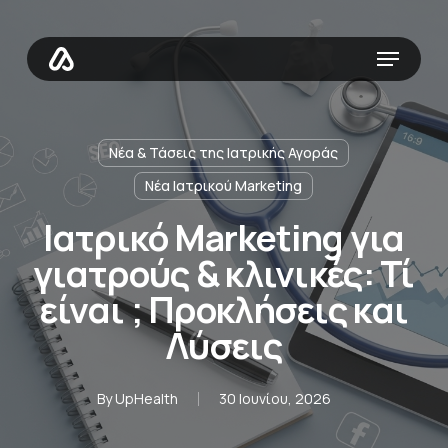
Skip
to
Menu
main
content
Νέα & Τάσεις της Ιατρικής Αγοράς
Νέα Ιατρικού Marketing
Ιατρικό Marketing για
γιατρούς & κλινικές: Τί
είναι ; Προκλήσεις και
Λύσεις
By
UpHealth
30 Ιουνίου, 2026