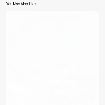
You May Also Like
Ιατρική
Διαφήμιση
&
Νομοθεσία:
Τι
Επιτρέπεται
και
τι
Όχι
στην
Ελλάδα