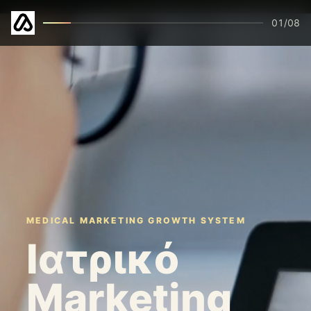
01
/
08
MEDICAL MARKETING GROWTH SYSTEM
Ιατρικό
Marketing