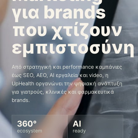
για brands
που χτίζουν
εμπιστοσύνη
Από στρατηγική και performance καμπάνιες
έως SEO, AEO, AI εργαλεία και video, η
UpHealth οργανώνει την ψηφιακή ανάπτυξη
για γιατρούς, κλινικές και φαρμακευτικά
brands.
360°
AI
ecosystem
ready