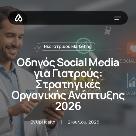
Skip
to
Menu
main
content
Νέα Ιατρικού Marketing
Οδηγός Social Media
για Γιατρούς:
Στρατηγικές
Οργανικής Ανάπτυξης
2026
By
UpHealth
2 Ιουλίου, 2026