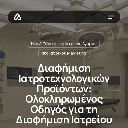
Skip
to
Menu
main
content
Νέα & Τάσεις της Ιατρικής Αγοράς
Νέα Ιατρικού Marketing
Διαφήμιση
Ιατροτεχνολογικών
Προϊόντων:
Ολοκληρωμένος
Οδηγός για τη
Διαφήμιση Ιατρείου