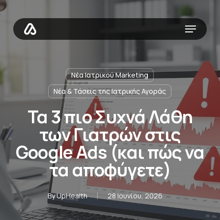
Skip
to
Menu
main
content
Νέα Ιατρικού Marketing
Νέα & Τάσεις της Ιατρικής Αγοράς
Τα 3 πιο Συχνά Λάθη
των Γιατρών στις
Google Ads (και πώς να
τα αποφύγετε)
By
UpHealth
28 Ιουνίου, 2026