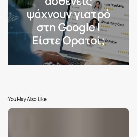
ασθενείς
ψάχνουν γιατρό
στη Google |
Είστε Ορατοί;
You May Also Like
Email
Marketing
για